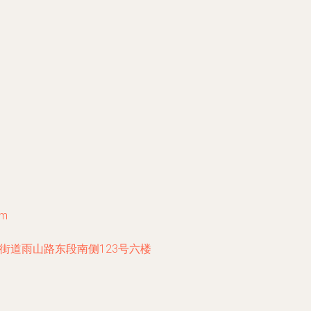
om
街道雨山路东段南侧123号六楼